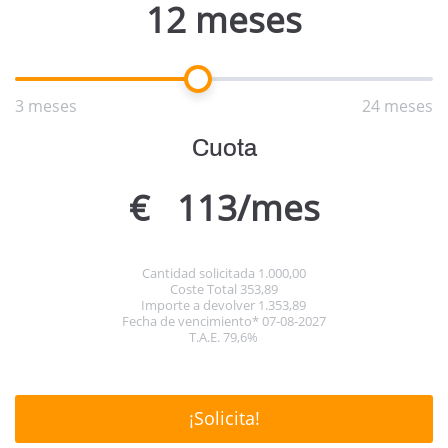
12 meses
3 meses
24 meses
Cuota
€
113/mes
Cantidad solicitada
1.000,00
Coste Total
353,89
Importe a devolver
1.353,89
Fecha de vencimiento*
07-08-2027
T.A.E.
79,6%
¡Solicita!