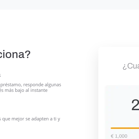
ciona?
¿Cuá
s
u préstamo, responde algunas
és más bajo al instante
s que mejor se adapten a ti y