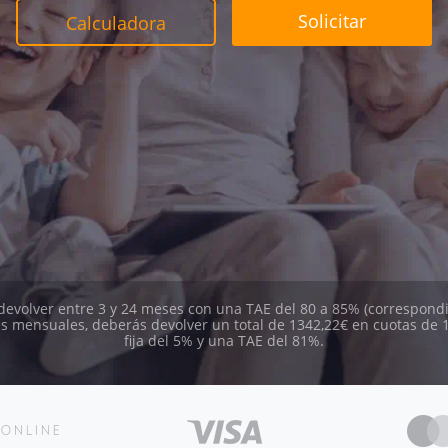
Solicitar
Calculadora
 devolver entre 3 y 24 meses con una TAE del 80 a 85% (correspondi
s mensuales, deberás devolver un total de 1342,22€ en cuotas de 
fija del 5% y una TAE del 81%.